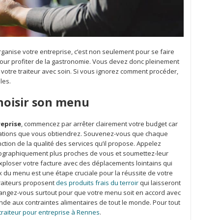
ganise votre entreprise, c’est non seulement pour se faire
pour profiter de la gastronomie. Vous devez donc pleinement
r votre traiteur avec soin. Si vous ignorez comment procéder,
les.
hoisir son menu
reprise
, commencez par arrêter clairement votre budget car
stations que vous obtiendrez. Souvenez-vous que chaque
nction de la qualité des services qu’il propose. Appelez
éographiquement plus proches de vous et soumettez-leur
exploser votre facture avec des déplacements lointains qui
 du menu est une étape cruciale pour la réussite de votre
raiteurs proposent
des produits frais du terroir
qui laisseront
rangez-vous surtout pour que votre menu soit en accord avec
nde aux contraintes alimentaires de tout le monde. Pour tout
 traiteur pour entreprise à Rennes
.