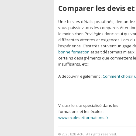
Comparer les devis et 
Une fois les détails peaufinés, demandez
vous puissiez tous les comparer. Attention
le moins cher. Privilégiez donc celui qui 
différentes attentes et exigences. Lors du c
l’expérience. C’est très souvent un gage d
bonne formation
et sait désormais mieux s
certains désagréments que commettent les
insuffisants, etc.)
A découvrir également :
Comment choisir u
Visitez le site spécialisé dans les
formations et les écoles :
www.ecolesetformations.fr
© 2026
B2b Actu
. All rights reserved.