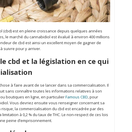
l (cbd) est en pleine croissance depuis quelques années
es, le marché du cannabidiol est évalué à environ 400 millions
ndeur de cbd est ainsi un excellent moyen de gagner de
à suivre pour y arriver.
 cbd et la législation en ce qui
alisation
chose à faire avant de se lancer dans sa commercialisation. Il
it sans connaître toutes les informations relatives à son
ou boutiques en ligne, en particulier
Famous CBD
, pour
diol. Vous devriez ensuite vous renseigner concernant sa
 à risque, la commercialisation du cbd est encadrée par des
 la limitation à 0,2 % du taux de THC. Le non-respect de ces lois
 une peine d’emprisonnement.