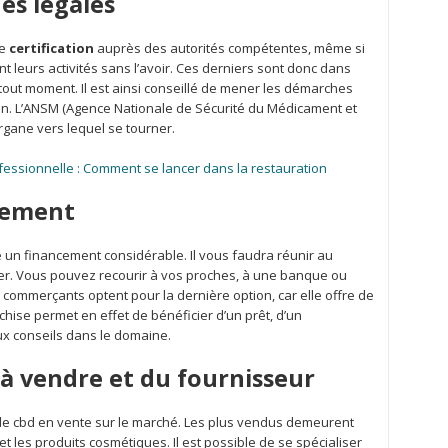
es légales
ne
certification
auprès des autorités compétentes, même si
leurs activités sans l’avoir. Ces derniers sont donc dans
 à tout moment. Il est ainsi conseillé de mener les démarches
tion. L’ANSM (Agence Nationale de Sécurité du Médicament et
organe vers lequel se tourner.
essionnelle : Comment se lancer dans la restauration
cement
 un financement considérable. Il vous faudra réunir au
er. Vous pouvez recourir à vos proches, à une banque ou
commerçants optent pour la dernière option, car elle offre de
ise permet en effet de bénéficier d’un prêt, d’un
x conseils dans le domaine.
 à vendre et du fournisseur
e de cbd en vente sur le marché. Les plus vendus demeurent
et les produits cosmétiques. Il est possible de se spécialiser