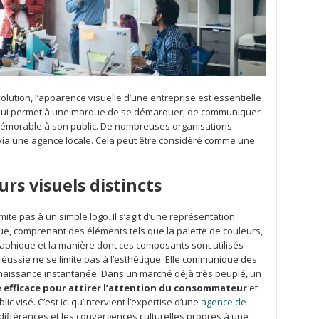
tion, l’apparence visuelle d’une entreprise est essentielle
lle qui permet à une marque de se démarquer, de communiquer
mémorable à son public. De nombreuses organisations
e via une agence locale. Cela peut être considéré comme une
rs visuels distincts
imite pas à un simple logo. Il s’agit d’une représentation
ue, comprenant des éléments tels que la palette de couleurs,
graphique et la manière dont ces composants sont utilisés
réussie ne se limite pas à l’esthétique. Elle communique des
nnaissance instantanée. Dans un marché déjà très peuplé, un
efficace pour attirer l’attention du consommateur
et
ic visé. C’est ici qu’intervient l’expertise d’une
agence de
s différences et les convergences culturelles propres à une