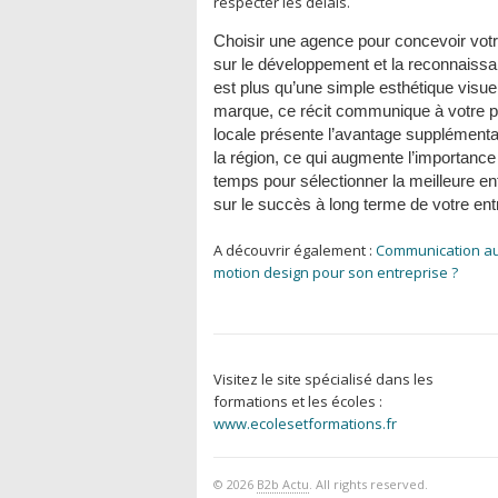
respecter les délais.
Choisir une agence pour concevoir votre
sur le développement et la reconnaissan
est plus qu’une simple esthétique visuel
marque, ce récit communique à votre pub
locale présente l’avantage supplémentai
la région, ce qui augmente l’importanc
temps pour sélectionner la meilleure ent
sur le succès à long terme de votre ent
A découvrir également :
Communication aud
motion design pour son entreprise ?
Visitez le site spécialisé dans les
formations et les écoles :
www.ecolesetformations.fr
© 2026
B2b Actu
. All rights reserved.