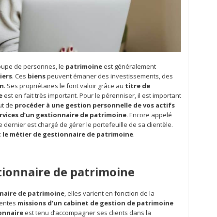
roupe de personnes, le
patrimoine
est généralement
iers
. Ces
biens
peuvent émaner des investissements, des
on
. Ses propriétaires le font valoir grâce au
titre de
e
est en fait très important. Pour le pérenniser, il est important
ut de
procéder à une gestion personnelle de vos actifs
services d’un gestionnaire de patrimoine
. Encore appelé
ce dernier est chargé de gérer le portefeuille de sa clientèle.
 le métier de gestionnaire de patrimoine
.
tionnaire de patrimoine
naire de patrimoine
, elles varient en fonction de la
érentes
missions d’un cabinet de gestion de patrimoine
onnaire
est tenu d’accompagner ses clients dans la