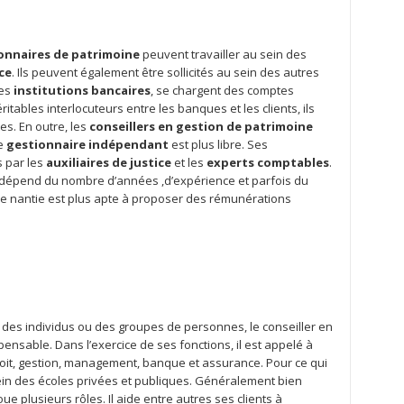
onnaires de patrimoine
peuvent travailler au sein des
ce
. Ils peuvent également être sollicités au sein des autres
des
institutions bancaires
, se chargent des comptes
itables interlocuteurs entre les banques et les clients, ils
s. En outre, les
conseillers en gestion de patrimoine
Le
gestionnaire indépendant
est plus libre. Ses
s par les
auxiliaires de justice
et les
experts comptables
.
n dépend du nombre d’années ,d’expérience et parfois du
onne nantie est plus apte à proposer des rémunérations
 des individus ou des groupes de personnes, le conseiller en
pensable. Dans l’exercice de ses fonctions, il est appelé à
it, gestion, management, banque et assurance. Pour ce qui
sein des écoles privées et publiques. Généralement bien
e plusieurs rôles. Il aide entre autres ses clients à