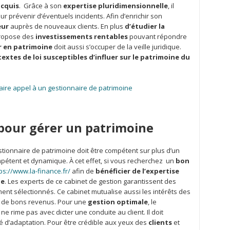
acquis
. Grâce à son
expertise
pluridimensionnelle
, il
r prévenir d’éventuels incidents. Afin d’enrichir son
eur
auprès de nouveaux clients. En plus
d’étudier la
 propose des
investissements
rentables
pouvant répondre
r en patrimoine
doit aussi s’occuper de la veille juridique.
xtes de loi susceptibles d’influer sur le patrimoine du
aire appel à un gestionnaire de patrimoine
 pour gérer un patrimoine
estionnaire de patrimoine doit être compétent sur plus d’un
 compétent et dynamique. À cet effet, si vous recherchez un
bon
ps://www.la-finance.fr/
afin de
bénéficier de l’expertise
ne
. Les experts de ce cabinet de gestion garantissent des
nt sélectionnés. Ce cabinet mutualise aussi les intérêts des
er de bons revenus. Pour une
gestion
optimale
, le
ne rime pas avec dicter une conduite au client. Il doit
é d’adaptation. Pour être crédible aux yeux des
clients
et