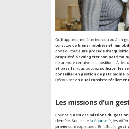
Qu’il appartienne à un individu ou à un g
constitué de
biens mobiliers et immobil
dons ou tout autre
procédé d’acquisiti
propriété
.
Savoir gérer son patrimoin
de prendre certaines dispositions. À défa
et passifs
, vous pouvez
solliciter les 
conseiller en gestion de patrimoine
, 
Découvrez
en quoi consiste réellement
Les missions d’un ges
Pour ce qui est des
missions du gestion
clientèle. Sur le site
la-finance.fr
, les diff
privée
sont expliquées. En effet, le
gesti