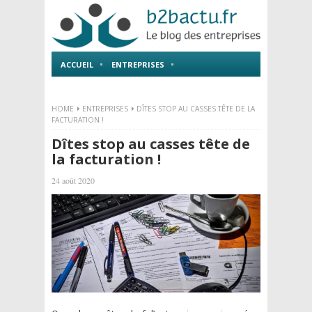
ACCUEIL
ENTREPRISES
EMPLOI ET FORMATIONS
HOME
ENTREPRISES
DÎTES STOP AU CASSES TÊTE DE LA
FACTURATION !
Dîtes stop au casses tête de
la facturation !
24 août 2020