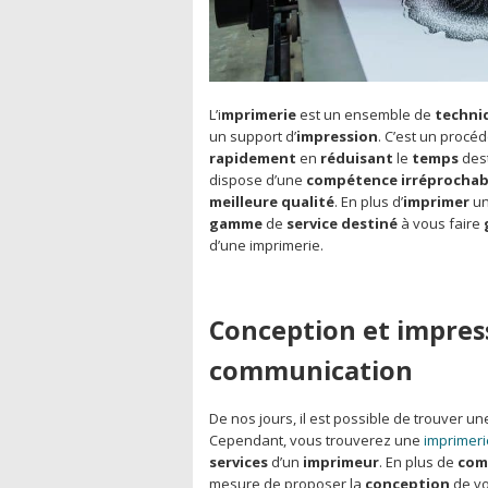
L’i
mprimerie
est un ensemble de
techni
un support d’
impression
. C’est un procé
rapidement
en
réduisant
le
temps
dest
dispose d’une
compétence
irréprochab
meilleure
qualité
. En plus d’
imprimer
u
gamme
de
service
destiné
à vous faire
d’une imprimerie.
Conception et impres
communication
De nos jours, il est possible de trouver u
Cependant, vous trouverez une
imprimerie
services
d’un
imprimeur
. En plus de
com
mesure de proposer la
conception
de v