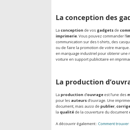
La conception des g
La
conception
de vos
gadgets
de
comm
imprimerie
. Vous pouvez commander l’
i
communication sur des t-shirts, des casq
ou de faire la promotion de votre marque. I
en marquage industriel pour obtenir une r
voiture en support publicitaire en imprima
La production d’ouvra
La
production
d’
ouvrage
est l’une des
m
pour les
auteurs
d’ouvrage. Une imprimer
document, mais aussi de
publier
,
corrig
la
qualité
de la couverture du document e
A découvrir également :
Comment trouver 