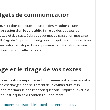
adgets de communication
unication
constitue aussi une des
missions
d’une
mpression
d’un
logo
publicitaire
ou des gadgets de
uettes et des sacs. Cela vous permet de passer un message
l s’agit de l’impression sérigraphique qui est souvent utilisée
éalisation artistique. Une imprimerie peut transformer une
nt un logo sur cette dernière.
ge et le tirage de vos textes
issions
d’une
imprimerie
. L’
imprimeur
est un meilleur allié
ie est chargée non seulement de la
couverture
d’un
er
et
imprimer
le document en question. L’imprimeur veille à
t aussi la qualité du contenu du document.
un imprimeur disponible immédiatement sur Paris ?