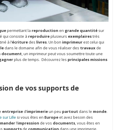
que
permettant la
reproduction
en
grande quantité
sur
dé qui consiste à
reproduire
plusieurs
exemplaires
très
iné à l’
écriture
des
livres
. Un bon
imprimeur
est celui qui
le
dans le domaine afin de vous réaliser des
travaux
de
n
document
, un imprimeur peut vous soumettre toute une
gagner
plus de temps. Découvrez les
principales missions
sion de vos supports de
ne
entreprise
d’
imprimerie
un peu
partout
dans le
monde
.
 sur Lille
si vous êtes en
Europe
et avez besoin des
mander
l’
impression
de vos
documents
, vous êtes en
os
supports
de
communication
dans une imprimerie.