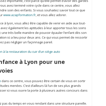
assez importante, c’est parce qu’elle permet d’avoir des gardes
vous avez terminé votre cycle dans ce centre, vous allez
dre soin des enfants. Si vous souhaitez savoir tout ce que
sur
www.azapformation.fr
, et vous allez adorer.
ce à lyon, vous allez être capable de venir en aide aux tout-
 avez également les aptitudes à leur apporter tous les soins
nc une très belle manière de pouvoir épauler l’enfant dès son
mation ici a lieu pour deux ans. Ce qui vous permet de ressortir
vez pas négliger un façonnage pareil.
n à la restauration du cuir d’un siège auto
nfance à Lyon pour une
voies
n
dans ce centre, vous pouvez être certain de vous en sortir
tudes menées. C’est d’ailleurs là l’un de ses plus grands
ser ici vous ouvre la porte à plusieurs autres concours dans
pas du temps en vous rendant dans une structure pareille.