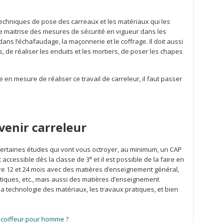
 techniques de pose des carreaux et les matériaux qui les
e maitrise des mesures de sécurité en vigueur dans les
dans l’échafaudage, la maçonnerie et le coffrage. Il doit aussi
és, de réaliser les enduits et les mortiers, de poser les chapes
 en mesure de réaliser ce travail de carreleur, il faut passer
venir carreleur
 certaines études qui vont vous octroyer, au minimum, un CAP
e
 accessible dès la classe de 3
et il est possible de la faire en
re 12 et 24 mois avec des matières d’enseignement général,
atiques, etc., mais aussi des matières d’enseignement
a technologie des matériaux, les travaux pratiques, et bien
coiffeur pour homme ?