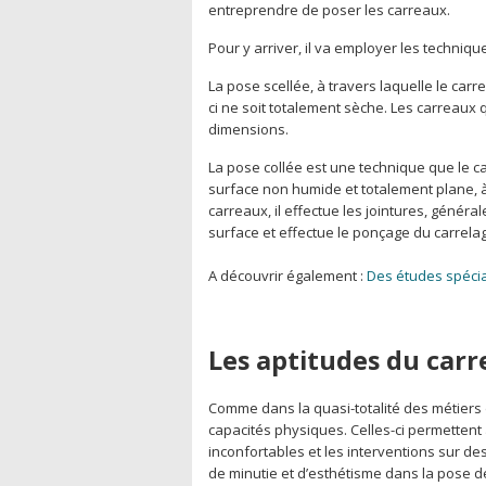
entreprendre de poser les carreaux.
Pour y arriver, il va employer les techniqu
La pose scellée, à travers laquelle le car
ci ne soit totalement sèche. Les carreaux q
dimensions.
La pose collée est une technique que le ca
surface non humide et totalement plane, à 
carreaux, il effectue les jointures, générale
surface et effectue le ponçage du carrela
A découvrir également :
Des études spécia
Les aptitudes du carr
Comme dans la quasi-totalité des métiers
capacités physiques. Celles-ci permettent 
inconfortables et les interventions sur des
de minutie et d’esthétisme dans la pose d