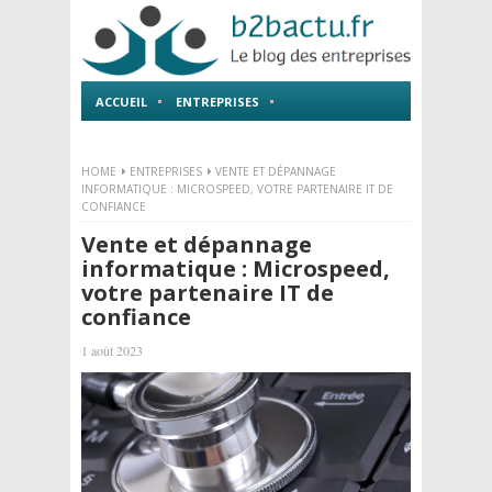
ACCUEIL
ENTREPRISES
EMPLOI ET FORMATIONS
HOME
ENTREPRISES
VENTE ET DÉPANNAGE
INFORMATIQUE : MICROSPEED, VOTRE PARTENAIRE IT DE
CONFIANCE
Vente et dépannage
informatique : Microspeed,
votre partenaire IT de
confiance
1 août 2023