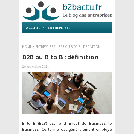
ACCUEIL
ENTREPRISES
EMPLOI ET FORMATIONS
HOME
ENTREPRISES
B2B OU B TO B : DÉFINITION
B2B ou B to B : définition
26 septembre 2021
B to B (B2B) est le diminutif de Business to
Business. Ce terme est généralement employé