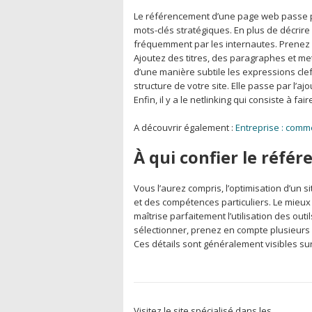
Le référencement d’une page web passe pa
mots-clés stratégiques. En plus de décrire v
fréquemment par les internautes. Prenez 
Ajoutez des titres, des paragraphes et me
d’une manière subtile les expressions clef
structure de votre site. Elle passe par l’ajo
Enfin, il y a le netlinking qui consiste à fai
A découvrir également :
Entreprise : comme
À qui confier le réfé
Vous l’aurez compris, l’optimisation d’un si
et des compétences particuliers. Le mieux 
maîtrise parfaitement l’utilisation des out
sélectionner, prenez en compte plusieurs c
Ces détails sont généralement visibles sur 
Visitez le site spécialisé dans les