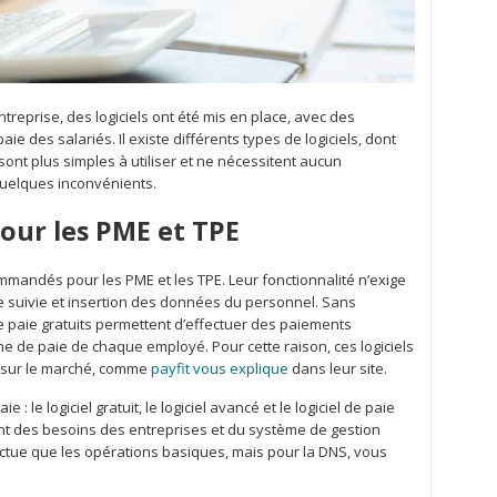
ntreprise, des logiciels ont été mis en place, avec des
e des salariés. Il existe différents types de logiciels, dont
 sont plus simples à utiliser et ne nécessitent aucun
 quelques inconvénients.
our les PME et TPE
mandés pour les PME et les TPE. Leur fonctionnalité n’exige
e suivie et insertion des données du personnel. Sans
de paie gratuits permettent d’effectuer des paiements
che de paie de chaque employé. Pour cette raison, ces logiciels
s sur le marché, comme
payfit vous explique
dans leur site.
e : le logiciel gratuit, le logiciel avancé et le logiciel de paie
nt des besoins des entreprises et du système de gestion
fectue que les opérations basiques, mais pour la DNS, vous