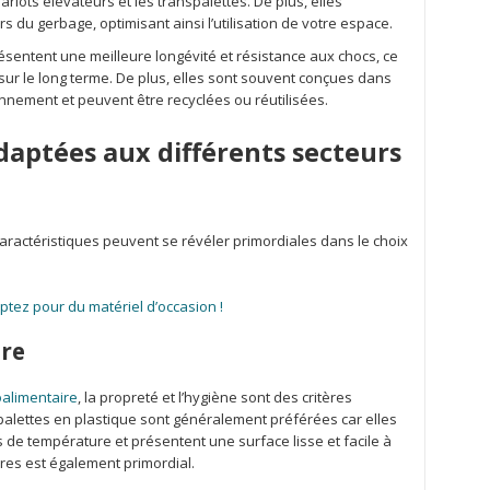
iots élévateurs et les transpalettes. De plus, elles
s du gerbage, optimisant ainsi l’utilisation de votre espace.
ésentent une meilleure longévité et résistance aux chocs, ce
 sur le long terme. De plus, elles sont souvent conçues dans
nnement et peuvent être recyclées ou réutilisées.
adaptées aux différents secteurs
caractéristiques peuvent se révéler primordiales dans le choix
ptez pour du matériel d’occasion !
ire
oalimentaire
, la propreté et l’hygiène sont des critères
 palettes en plastique sont généralement préférées car elles
ns de température et présentent une surface lisse et facile à
res est également primordial.