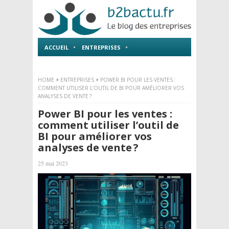
ACCUEIL
ENTREPRISES
EMPLOI ET FORMATIONS
HOME
ENTREPRISES
POWER BI POUR LES VENTES :
COMMENT UTILISER L’OUTIL DE BI POUR AMÉLIORER VOS
ANALYSES DE VENTE ?
Power BI pour les ventes :
comment utiliser l’outil de
BI pour améliorer vos
analyses de vente ?
25 mai 2023