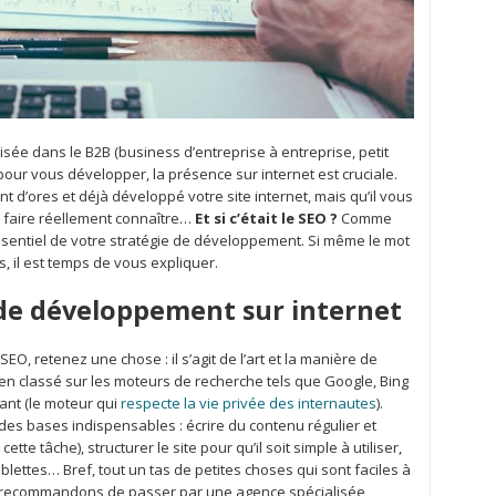
lisée dans le B2B (business d’entreprise à entreprise, petit
pour vous développer, la présence sur internet est cruciale.
t d’ores et déjà développé votre site internet, mais qu’il vous
faire réellement connaître…
Et si c’était le SEO ?
Comme
essentiel de votre stratégie de développement. Si même le mot
, il est temps de vous expliquer.
de développement sur internet
EO, retenez une chose : il s’agit de l’art et la manière de
t bien classé sur les moteurs de recherche tels que Google, Bing
ant (le moteur qui
respecte la vie privée des internautes
).
te des bases indispensables : écrire du contenu régulier et
cette tâche), structurer le site pour qu’il soit simple à utiliser,
lettes… Bref, tout un tas de petites choses qui sont faciles à
ous recommandons de passer par une agence spécialisée