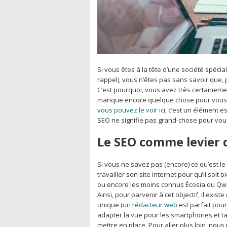
Si vous êtes à la tête d’une société spécia
rappel), vous n’êtes pas sans savoir que, 
C’est pourquoi, vous avez très certainemen
manque encore quelque chose pour vous 
vous pouvez le voir ici
, c’est un élément 
SEO ne signifie pas grand-chose pour vous
Le SEO comme levier 
Si vous ne savez pas (encore) ce qu’est le S
travailler son site internet pour qu’il soi
ou encore les moins connus Écosia ou Qw
Ainsi, pour parvenir à cet objectif, il exis
unique (
un rédacteur web
est parfait pour 
adapter la vue pour les smartphones et tab
mettre en place. Pour aller plus loin, n