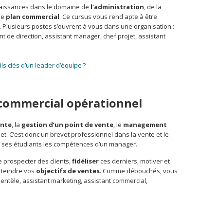
naissances dans le domaine de
l’administration
, de la
le
plan commercial
. Ce cursus vous rend apte à être
. Plusieurs postes s’ouvrent à vous dans une organisation :
nt de direction, assistant manager, chef projet, assistant
ils clés d’un leader d’équipe ?
ommercial opérationnel
ente
, la
gestion d’un point de vente
, le
management
t. C’est donc un brevet professionnel dans la vente et le
us ses étudiants les compétences d’un manager.
 prospecter des clients,
fidéliser
ces derniers, motiver et
tteindre vos
objectifs de ventes
. Comme débouchés, vous
ientèle, assistant marketing, assistant commercial,