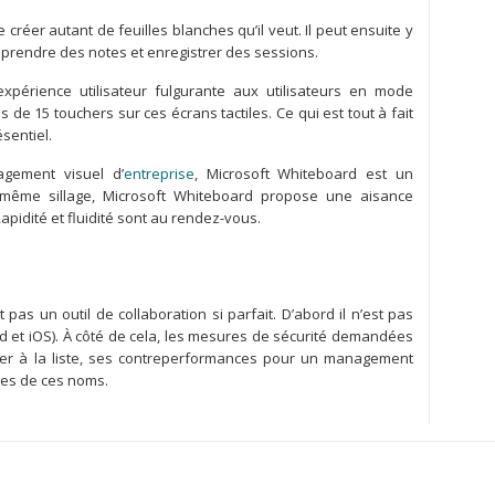
de créer autant de feuilles blanches qu’il veut. Il peut ensuite y
 prendre des notes et enregistrer des sessions.
xpérience utilisateur fulgurante aux utilisateurs en mode
us de 15 touchers sur ces écrans tactiles. Ce qui est tout à fait
ésentiel.
agement visuel d’
entreprise
, Microsoft Whiteboard est un
 même sillage, Microsoft Whiteboard propose une aisance
apidité et fluidité sont au rendez-vous.
pas un outil de collaboration si parfait. D’abord il n’est pas
d et iOS). À côté de cela, les mesures de sécurité demandées
ter à la liste, ses contreperformances pour un management
gnes de ces noms.