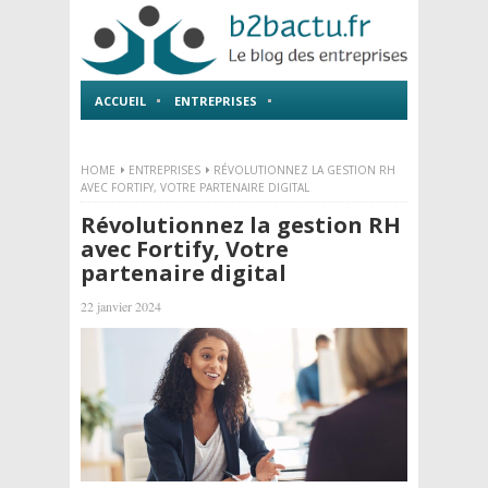
ACCUEIL
ENTREPRISES
EMPLOI ET FORMATIONS
HOME
ENTREPRISES
RÉVOLUTIONNEZ LA GESTION RH
AVEC FORTIFY, VOTRE PARTENAIRE DIGITAL
Révolutionnez la gestion RH
avec Fortify, Votre
partenaire digital
22 janvier 2024