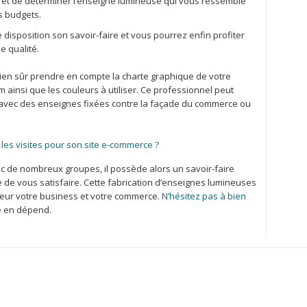
ntérêt de déterminer l’enseigne lumineuse qui vous ressemble
s budgets.
 disposition son savoir-faire et vous pourrez enfin profiter
e qualité.
ien sûr prendre en compte la charte graphique de votre
m ainsi que les couleurs à utiliser. Ce professionnel peut
 avec des enseignes fixées contre la façade du commerce ou
es visites pour son site e-commerce ?
vec de nombreux groupes, il possède alors un savoir-faire
e de vous satisfaire. Cette fabrication d’enseignes lumineuses
leur votre business et votre commerce.
N’hésitez pas à bien
té en dépend.