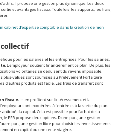
e d’actifs. Il propose une gestion plus dynamique. Les deux
ortie et avantages fiscaux. Toutefois, les supports, les frais,
érer.
’un cabinet d’expertise comptable dans la création de mon
collectif
néfique pour les salariés et les entreprises. Pour les salariés,
ite
. L’employeur soutient financièrement ce plan. De plus, les
tisations volontaires se déduisent du revenu imposable.
Les plus-values sont soumises au Prélèvement Forfaitaire
rs d’autres produits est facile. Les frais de transfert sont
n fiscale
. Ils en profitent sur l’intéressement et la
e l’employeur sont exonérées à l’entrée et à la sortie du plan.
anticipé du capital. Cela est possible pour l’achat de la
n, le PER propose deux options. D’une part, une gestion
utre part, une gestion libre pour choisir les investissements.
ersement en capital ou une rente viagère.