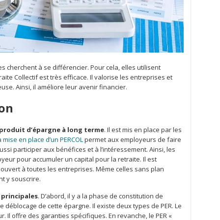
 cherchent à se différencier. Pour cela, elles utilisent
te Collectif est très efficace. Il valorise les entreprises et
e. Ainsi, il améliore leur avenir financier.
ion
produit d’épargne à long terme
. Il est mis en place par les
a mise en place d’un PERCOL
permet aux employeurs de faire
si participer aux bénéfices et à l’intéressement. Ainsi, les
yeur pour accumuler un capital pour la retraite. Il est
t ouvert à toutes les entreprises. Même celles sans plan
t y souscrire.
principales
. D’abord, il y a la phase de constitution de
e de déblocage de cette épargne. Il existe deux types de PER. Le
. Il offre des garanties spécifiques. En revanche, le PER «