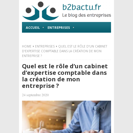
ACCUEIL
ENTREPRISES
EMPLOI ET FORMATIONS
HOME
ENTREPRISES
QUEL EST LE RÔLE D’UN CABINET
D’EXPERTISE COMPTABLE DANS LA CRÉATION DE MON
ENTREPRISE ?
Quel est le rôle d’un cabinet
d’expertise comptable dans
la création de mon
entreprise ?
24 septembre 2020