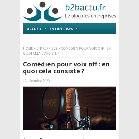
ACCUEIL
ENTREPRISES
EMPLOI ET FORMATIONS
HOME
ENTREPRISES
COMÉDIEN POUR VOIX OFF : EN
QUOI CELA CONSISTE ?
Comédien pour voix off : en
quoi cela consiste ?
12 décembre 2022