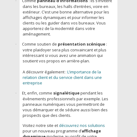
Comme
panneau d’informations
: Ils s’invitent
·
dans les bureaux, les halls d’entrées, voire en
extérieur. C’est une bonne alternative pour les
affichages dynamiques et pour informer les
clients ou les guider dans vos bureaux. Vous
apporterez de la modernité dans votre
aménagement.
Comme soutien de
présentation scénique
:
·
votre plaidoyer sera plus convaincant et plus
intéressant si vous avez une animation qui
soutient vos propos en arrière-plan.
A découvrir également :
L’importance de la
relation client et du service client dans une
entreprise
Et, enfin, comme
signalétique
pendant les
·
évènements professionnels par exemple. Les
panneaux numériques vous permettront de
vous démarquer et de séduire aussi bien des
prospects que des clients.
Visitez notre site et
découvrez nos solutions
pour un nouveau programme d’
affichage
dynamique
moderne au profit de votre