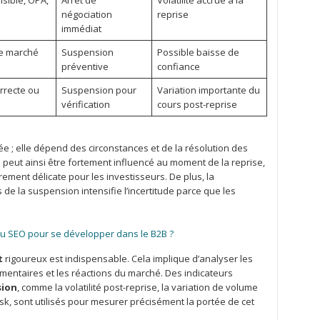
sible, OPA,
Arrêt de
Volatilité accrue à la
négociation
reprise
immédiat
de marché
Suspension
Possible baisse de
préventive
confiance
rrecte ou
Suspension pour
Variation importante du
vérification
cours post-reprise
e ; elle dépend des circonstances et de la résolution des
n peut ainsi être fortement influencé au moment de la reprise,
rement délicate pour les investisseurs. De plus, la
de la suspension intensifie l’incertitude parce que les
 du SEO pour se développer dans le B2B ?
t
rigoureux est indispensable. Cela implique d’analyser les
ementaires et les réactions du marché. Des indicateurs
sion
, comme la volatilité post-reprise, la variation de volume
k, sont utilisés pour mesurer précisément la portée de cet