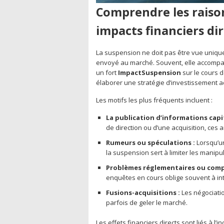
Comprendre les raison
impacts financiers di
La suspension ne doit pas être vue uniq
envoyé au marché. Souvent, elle accompa
un fort
ImpactSuspension
sur le cours de
élaborer une stratégie d’investissement 
Les motifs les plus fréquents incluent :
La publication d’informations capit
de direction ou d’une acquisition, ce
Rumeurs ou spéculations :
Lorsqu’un
la suspension sert à limiter les manipu
Problèmes réglementaires ou comp
enquêtes en cours oblige souvent à in
Fusions-acquisitions :
Les négociati
parfois de geler le marché.
Les effets financiers directs sont liés à l’