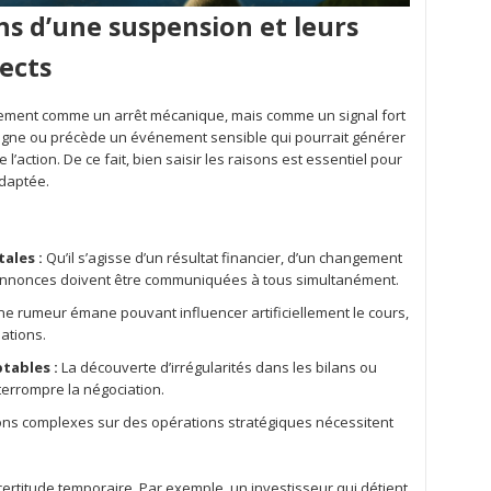
s d’une suspension et leurs
rects
uement comme un arrêt mécanique, mais comme un signal fort
gne ou précède un événement sensible qui pourrait générer
 l’action. De ce fait, bien saisir les raisons est essentiel pour
adaptée.
ales :
Qu’il s’agisse d’un résultat financier, d’un changement
s annonces doivent être communiquées à tous simultanément.
e rumeur émane pouvant influencer artificiellement le cours,
lations.
tables :
La découverte d’irrégularités dans les bilans ou
terrompre la négociation.
ons complexes sur des opérations stratégiques nécessitent
incertitude temporaire. Par exemple, un investisseur qui détient