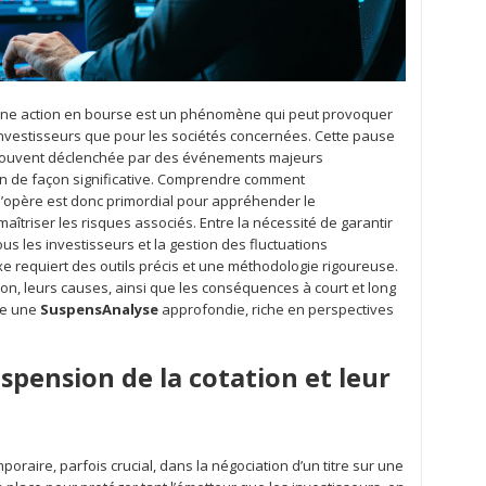
d’une action en bourse est un phénomène qui peut provoquer
investisseurs que pour les sociétés concernées. Cette pause
t souvent déclenchée par des événements majeurs
tion de façon significative. Comprendre comment
’opère est donc primordial pour appréhender le
îtriser les risques associés. Entre la nécessité de garantir
us les investisseurs et la gestion des fluctuations
xe requiert des outils précis et une méthodologie rigoureuse.
n, leurs causes, ainsi que les conséquences à court et long
fre une
SuspensAnalyse
approfondie, riche en perspectives
pension de la cotation et leur
oraire, parfois crucial, dans la négociation d’un titre sur une