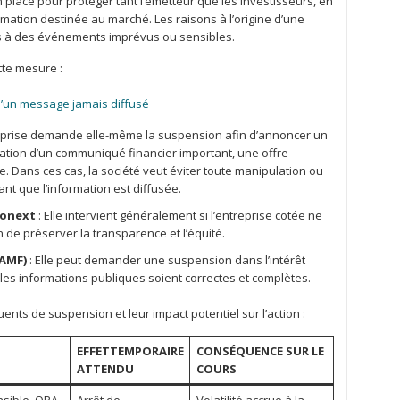
 place pour protéger tant l’émetteur que les investisseurs, en
ormation destinée au marché. Les raisons à l’origine d’une
es à des événements imprévus ou sensibles.
tte mesure :
d’un message jamais diffusé
eprise demande elle-même la suspension afin d’annoncer un
ication d’un communiqué financier important, une offre
. Dans ces cas, la société veut éviter toute manipulation ou
nt que l’information est diffusée.
ronext
: Elle intervient généralement si l’entreprise cotée ne
 de préserver la transparence et l’équité.
(AMF)
: Elle peut demander une suspension dans l’intérêt
les informations publiques soient correctes et complètes.
ents de suspension et leur impact potentiel sur l’action :
EFFETTEMPORAIRE
CONSÉQUENCE SUR LE
ATTENDU
COURS