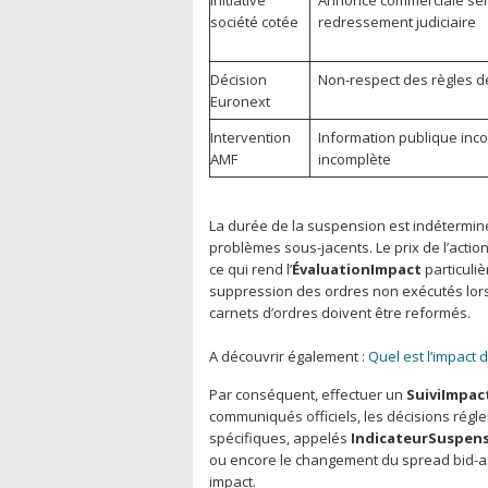
Initiative
Annonce commerciale sen
société cotée
redressement judiciaire
Décision
Non-respect des règles 
Euronext
Intervention
Information publique inco
AMF
incomplète
La durée de la suspension est indéterminé
problèmes sous-jacents. Le prix de l’actio
ce qui rend l’
ÉvaluationImpact
particuliè
suppression des ordres non exécutés lors 
carnets d’ordres doivent être reformés.
A découvrir également :
Quel est l’impact
Par conséquent, effectuer un
SuiviImpac
communiqués officiels, les décisions régl
spécifiques, appelés
IndicateurSuspen
ou encore le changement du spread bid-as
impact.