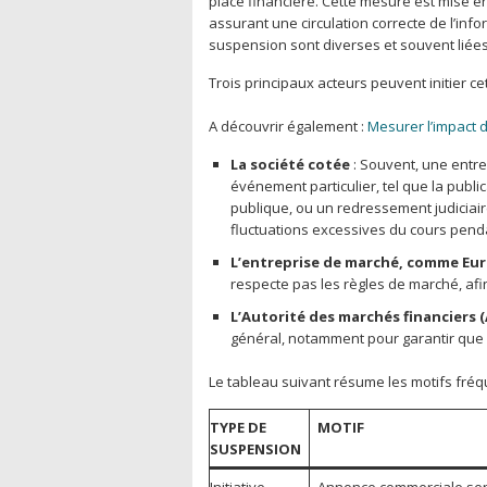
place financière. Cette mesure est mise en
assurant une circulation correcte de l’inf
suspension sont diverses et souvent lié
Trois principaux acteurs peuvent initier ce
A découvrir également :
Mesurer l’impact 
La société cotée
: Souvent, une entr
événement particulier, tel que la publ
publique, ou un redressement judiciaire
fluctuations excessives du cours penda
L’entreprise de marché, comme Eu
respecte pas les règles de marché, afin
L’Autorité des marchés financiers 
général, notamment pour garantir que 
Le tableau suivant résume les motifs fréqu
TYPE DE
MOTIF
SUSPENSION