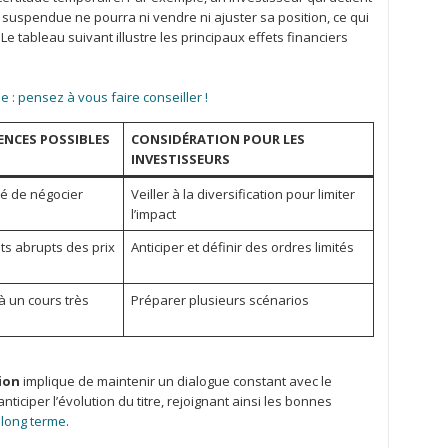
 suspendue ne pourra ni vendre ni ajuster sa position, ce qui
 Le tableau suivant illustre les principaux effets financiers
e : pensez à vous faire conseiller !
NCES POSSIBLES
CONSIDÉRATION POUR LES
INVESTISSEURS
té de négocier
Veiller à la diversification pour limiter
l’impact
 abrupts des prix
Anticiper et définir des ordres limités
à un cours très
Préparer plusieurs scénarios
ion
implique de maintenir un dialogue constant avec le
iciper l’évolution du titre, rejoignant ainsi les bonnes
 long terme
.