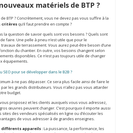
nouveaux matériels de BTP ?
l de BTP ? Concrètement, vous ne devez pas vous suffire à la
s
critères
qu’il faut prendre en compte ?
 la question de savoir quels sont vos besoins ? Quels sont
e faire. Une pelle à pneu n’est utile que pour le
 travaux de terrassement. Vous aurez peut-être besoin d’une
nction du chantier. En outre, vos besoins changent selon
ments disponibles. Ce n’est pas toujours utile de changer
ux équipements.
 du SEO pour se développer dans le B2B ?
mum à ne pas dépasser. Ce sera plus facile ainsi de faire le
s par les grands distributeurs. Vous n’allez pas vous attarder
otre budget.
 vous proposez et les clients auxquels vous vous adressez,
s gros œuvres peuvent changer. C’est pourquoi il importe aussi
es sites des vendeurs spécialisés en ligne ou d’écouter les
 avantages de vous adresser à de grandes enseignes.
 différents appareils
: La puissance, la performance, les