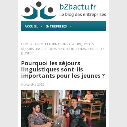
ACCUEIL
ENTREPRISES
EMPLOI ET FORMATIONS
HOME
EMPLOI ET FORMATIONS
POURQUOI LES
SÉJOURS LINGUISTIQUES SONT-ILS IMPORTANTS POUR LES
JEUNES ?
Pourquoi les séjours
linguistiques sont-ils
importants pour les jeunes ?
6 décembre 2022