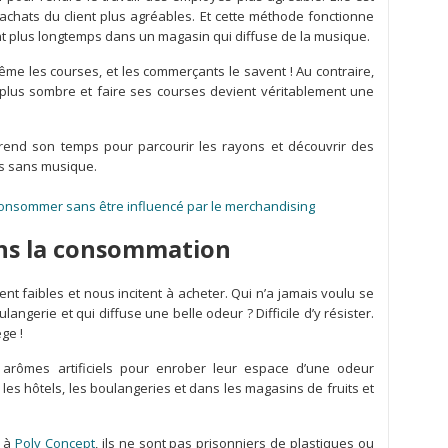
achats du client plus agréables. Et cette méthode fonctionne
nt plus longtemps dans un magasin qui diffuse de la musique.
ême les courses, et les commerçants le savent ! Au contraire,
t plus sombre et faire ses courses devient véritablement une
end son temps pour parcourir les rayons et découvrir des
us sans musique.
nsommer sans être influencé par le merchandising
ans la consommation
nt faibles et nous incitent à acheter. Qui n’a jamais voulu se
langerie et qui diffuse une belle odeur ? Difficile d’y résister.
ge !
 arômes artificiels pour enrober leur espace d’une odeur
les hôtels, les boulangeries et dans les magasins de fruits et
e à
Poly Concept
, ils ne sont pas prisonniers de plastiques ou