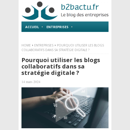
ACCUEIL
ENTREPRISES
EMPLOI ET FORMATIONS
HOME
ENTREPRISES
POURQUOI UTILISER LES BLOGS
COLLABORATIFS DANS SA STRATÉGIE DIGITALE ?
Pourquoi utiliser les blogs
collaboratifs dans sa
stratégie digitale ?
14 mars 2024